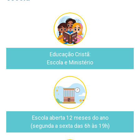
Educação Cristã:
Escola e Ministério
Escola aberta 12 meses do ano
(segunda a sexta das 6h às 19h)