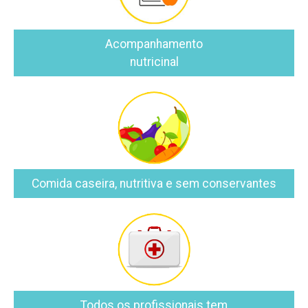
Acompanhamento
nutricinal
Comida caseira, nutritiva e sem conservantes
Todos os profissionais tem