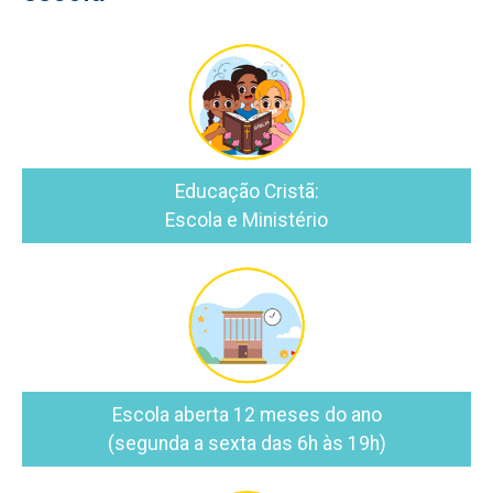
Educação Cristã:
Escola e Ministério
Escola aberta 12 meses do ano
(segunda a sexta das 6h às 19h)