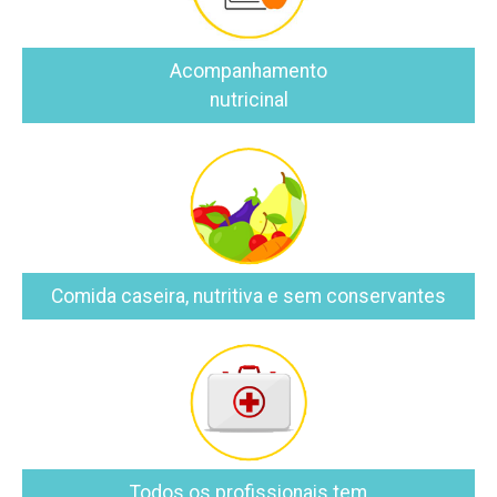
Acompanhamento
nutricinal
Comida caseira, nutritiva e sem conservantes
Todos os profissionais tem